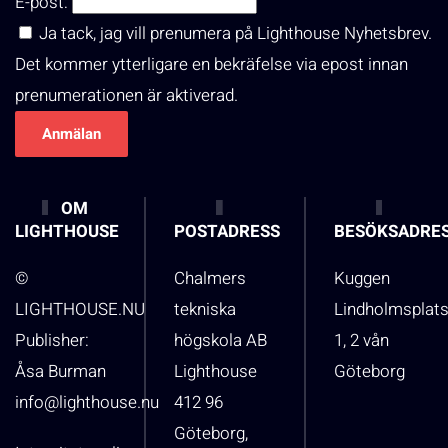
E-post:
Ja tack, jag vill prenumera på Lighthouse Nyhetsbrev.
Det kommer ytterligare en bekräfelse via epost innan
prenumerationen är aktiverad.
OM
LIGHTHOUSE
POSTADRESS
BESÖKSADRE
©
Chalmers
Kuggen
LIGHTHOUSE.NU
tekniska
Lindholmsplat
Publisher:
högskola AB
1, 2 vån
Åsa Burman
Lighthouse
Göteborg
info@lighthouse.nu
412 96
Göteborg,