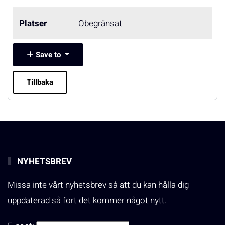
Platser
Obegränsat
Save to
Tillbaka
NYHETSBREV
Missa inte vårt nyhetsbrev så att du kan hålla dig
uppdaterad så fort det kommer något nytt.