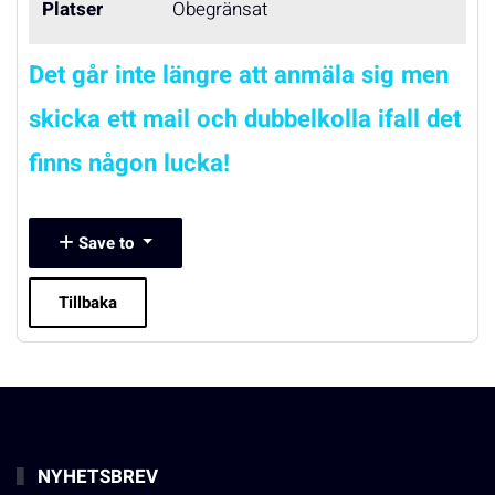
Platser
Obegränsat
Det går inte längre att anmäla sig men
skicka ett mail och dubbelkolla ifall det
finns någon lucka!
Save to
Tillbaka
NYHETSBREV