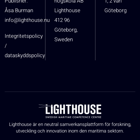
Publisher:
högskola AB
1, 2 vån
Åsa Burman
Lighthouse
Göteborg
info@lighthouse.nu
412 96
Göteborg,
Integritetspolicy
Sweden
/
dataskyddspolicy
Lighthouse är en neutral samverkansplattform för forskning,
utveckling och innovation inom den maritima sektorn.