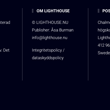
OM LIGHTHOUSE
POS
aterad
© LIGHTHOUSE.NU
Chalme
Publisher: Åsa Burman
högsk
info@lighthouse.nu
Light
412 96
v. Det
Integritetspolicy /
Swede
dataskyddspolicy