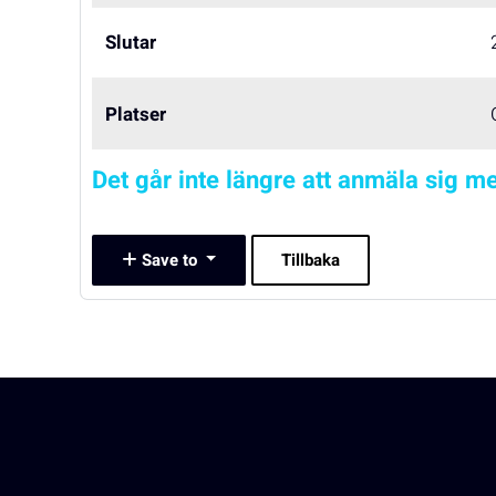
Slutar
Platser
Det går inte längre att anmäla sig me
Save to
Tillbaka