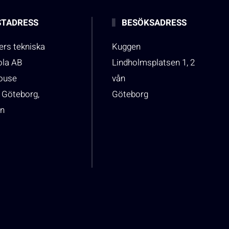
TADRESS
BESÖKSADRESS
rs tekniska
Kuggen
ola AB
Lindholmsplatsen 1, 2
house
vån
 Göteborg,
Göteborg
n