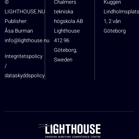
©
Chalmers
Kuggen
LIGHTHOUSE.NU
tekniska
Lindholmsplat
Publisher:
högskola AB
1, 2 vån
Åsa Burman
Lighthouse
Göteborg
info@lighthouse.nu
412 96
Göteborg,
Integritetspolicy
Sweden
/
dataskyddspolicy