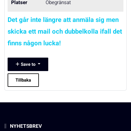
Platser
Obegränsat
Det går inte längre att anmäla sig men
skicka ett mail och dubbelkolla ifall det
finns någon lucka!
Save to
Tillbaka
NYHETSBREV