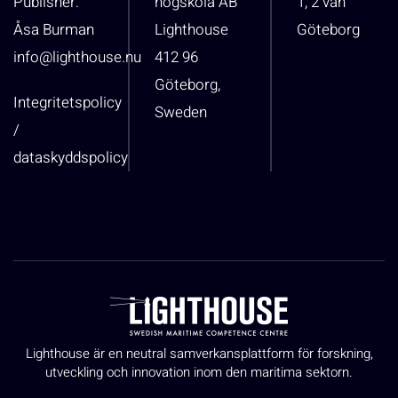
Publisher:
högskola AB
1, 2 vån
Åsa Burman
Lighthouse
Göteborg
info@lighthouse.nu
412 96
Göteborg,
Integritetspolicy
Sweden
/
dataskyddspolicy
Lighthouse är en neutral samverkansplattform för forskning,
utveckling och innovation inom den maritima sektorn.