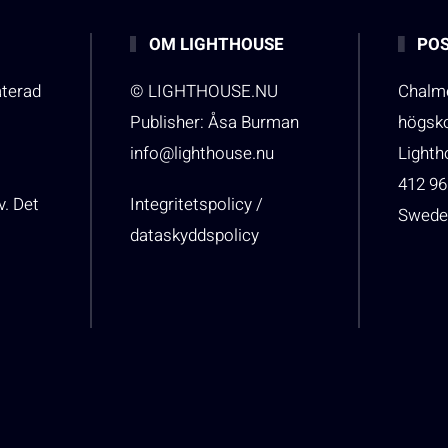
OM LIGHTHOUSE
POS
aterad
© LIGHTHOUSE.NU
Chalme
Publisher: Åsa Burman
högsk
info@lighthouse.nu
Light
412 96
v. Det
Integritetspolicy /
Swede
dataskyddspolicy