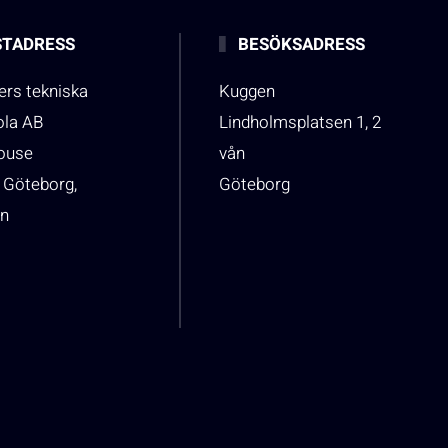
TADRESS
BESÖKSADRESS
rs tekniska
Kuggen
ola AB
Lindholmsplatsen 1, 2
house
vån
 Göteborg,
Göteborg
n