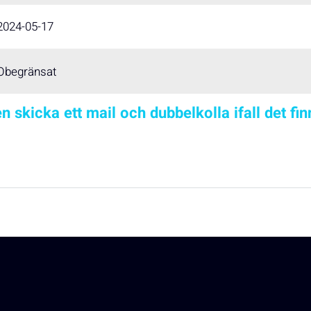
2024-05-17
Obegränsat
n skicka ett mail och dubbelkolla ifall det fi