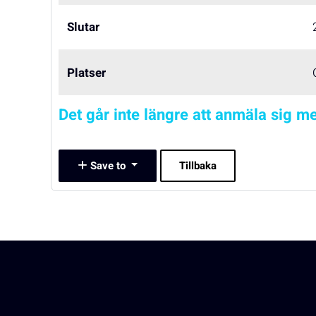
Slutar
Platser
Det går inte längre att anmäla sig me
Save to
Tillbaka