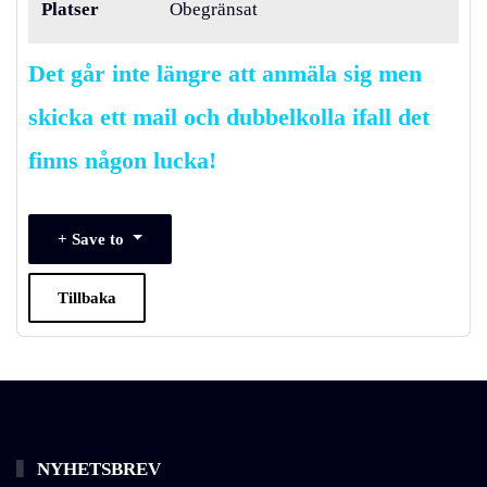
Platser
Obegränsat
Det går inte längre att anmäla sig men
skicka ett mail och dubbelkolla ifall det
finns någon lucka!
Save to
Tillbaka
NYHETSBREV