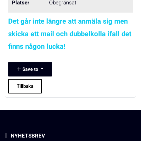
Platser
Obegränsat
Det går inte längre att anmäla sig men
skicka ett mail och dubbelkolla ifall det
finns någon lucka!
Save to
Tillbaka
NYHETSBREV