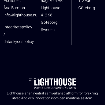
Publisher:
högskola AB
1, 2 vån
Åsa Burman
Lighthouse
Göteborg
info@lighthouse.nu
412 96
Göteborg,
Integritetspolicy
Sweden
/
dataskyddspolicy
Lighthouse är en neutral samverkansplattform för forskning,
utveckling och innovation inom den maritima sektorn.