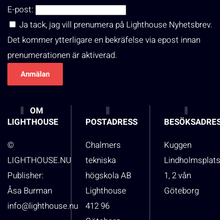
E-post:
Ja tack, jag vill prenumera på Lighthouse Nyhetsbrev.
Det kommer ytterligare en bekräfelse via epost innan
prenumerationen är aktiverad.
OM
LIGHTHOUSE
POSTADRESS
BESÖKSADRE
©
Chalmers
Kuggen
LIGHTHOUSE.NU
tekniska
Lindholmsplat
Publisher:
högskola AB
1, 2 vån
Åsa Burman
Lighthouse
Göteborg
info@lighthouse.nu
412 96