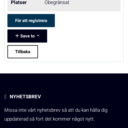
Platser
Obegränsat
För att registrera
Save to
Tillbaka
NYHETSBREV
Missa inte vårt nyhetsbrev så att du kan hålla dig
uppdaterad så fort det kommer något nytt.