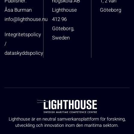
Publisher:
högskola AB
1, 2 vån
Åsa Burman
Lighthouse
Göteborg
info@lighthouse.nu
412 96
Göteborg,
Integritetspolicy
Sweden
/
dataskyddspolicy
Lighthouse är en neutral samverkansplattform för forskning,
utveckling och innovation inom den maritima sektorn.