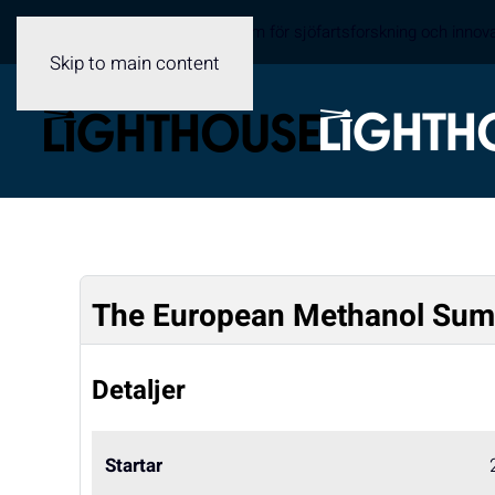
Sveriges samverkansplattform för sjöfartsforskning och innov
Skip to main content
The European Methanol Summ
Detaljer
Startar