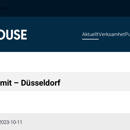
ation
Aktuellt
Verksamhet
Pu
it – Düsseldorf
2023-10-11