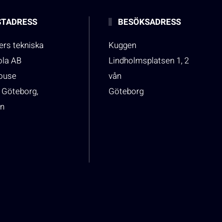
TADRESS
BESÖKSADRESS
rs tekniska
Kuggen
ola AB
Lindholmsplatsen 1, 2
house
vån
 Göteborg,
Göteborg
n