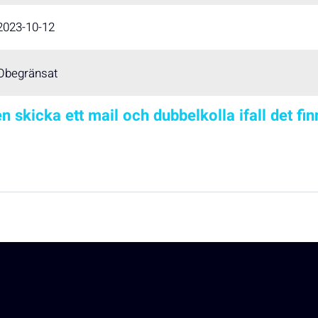
2023-10-12
Obegränsat
n skicka ett mail och dubbelkolla ifall det fi