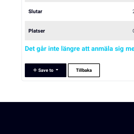
Slutar
Platser
Det går inte längre att anmäla sig me
Save to
Tillbaka