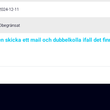
2024-12-11
Obegränsat
n skicka ett mail och dubbelkolla ifall det fi