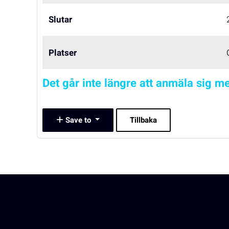
Slutar
Platser
Det går inte längre att anmäla sig me
Save to
Tillbaka