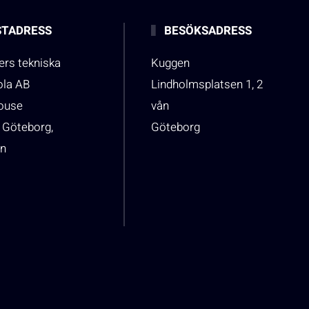
TADRESS
BESÖKSADRESS
rs tekniska
Kuggen
ola AB
Lindholmsplatsen 1, 2
house
vån
 Göteborg,
Göteborg
n