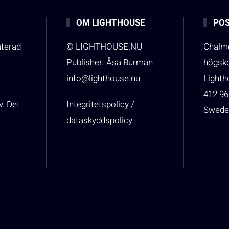
OM LIGHTHOUSE
POS
aterad
© LIGHTHOUSE.NU
Chalme
Publisher: Åsa Burman
högsk
info@lighthouse.nu
Light
412 96
v. Det
Integritetspolicy /
Swede
dataskyddspolicy