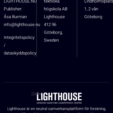
LIGHTHOUSE.NU
tekniska
Lindholmsplat
Publisher:
högskola AB
1, 2 vån
Åsa Burman
Lighthouse
Göteborg
info@lighthouse.nu
412 96
Göteborg,
Integritetspolicy
Sweden
/
dataskyddspolicy
Lighthouse är en neutral samverkansplattform för forskning,