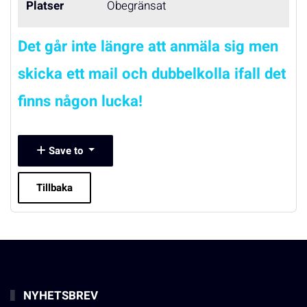
Platser
Obegränsat
Det går inte längre att anmäla sig men
skicka ett mail och dubbelkolla ifall det
finns någon lucka!
Save to
Tillbaka
NYHETSBREV