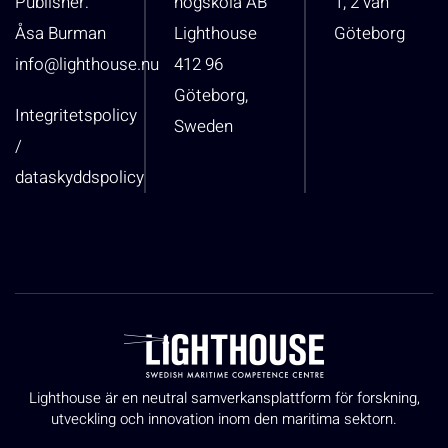
Publisher:
högskola AB
1, 2 vån
Åsa Burman
Lighthouse
Göteborg
info@lighthouse.nu
412 96
Göteborg,
Integritetspolicy
Sweden
/
dataskyddspolicy
Lighthouse är en neutral samverkansplattform för forskning,
utveckling och innovation inom den maritima sektorn.