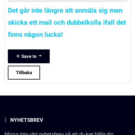
Det går inte längre att anmäla sig men
skicka ett mail och dubbelkolla ifall det
finns någon lucka!
Save to
Tillbaka
NYHETSBREV
Missa inte vårt nyhetsbrev så att du kan hålla dig