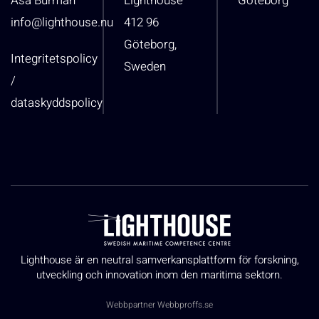
Åsa Burman
Lighthouse
Göteborg
info@lighthouse.nu
412 96
Göteborg,
Integritetspolicy
Sweden
/
dataskyddspolicy
Lighthouse är en neutral samverkansplattform för forskning,
utveckling och innovation inom den maritima sektorn.
Webbpartner
Webbproffs.se