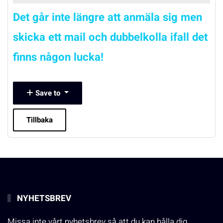
Det går inte längre att anmäla sig men
skicka ett mail och dubbelkolla ifall det
finns någon lucka!
Save to
Tillbaka
NYHETSBREV
Missa inte vårt nyhetsbrev så att du kan hålla dig