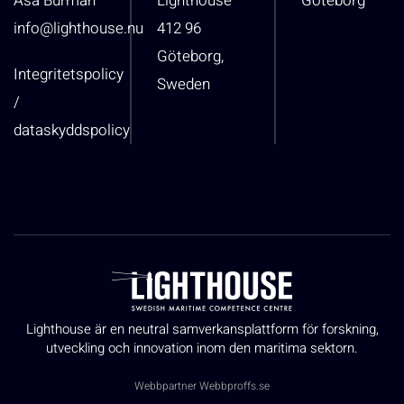
Åsa Burman
Lighthouse
Göteborg
info@lighthouse.nu
412 96
Göteborg,
Integritetspolicy
Sweden
/
dataskyddspolicy
Lighthouse är en neutral samverkansplattform för forskning,
utveckling och innovation inom den maritima sektorn.
Webbpartner
Webbproffs.se