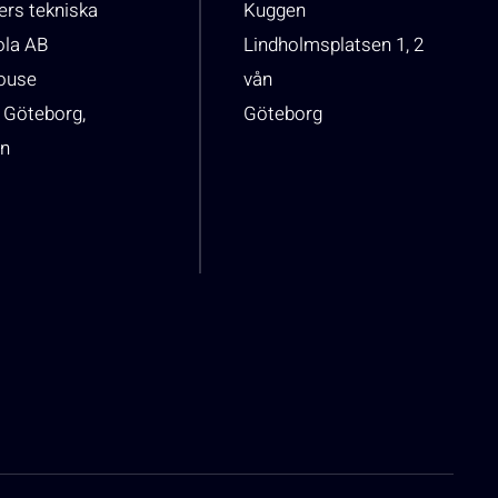
rs tekniska
Kuggen
ola AB
Lindholmsplatsen 1, 2
house
vån
 Göteborg,
Göteborg
n