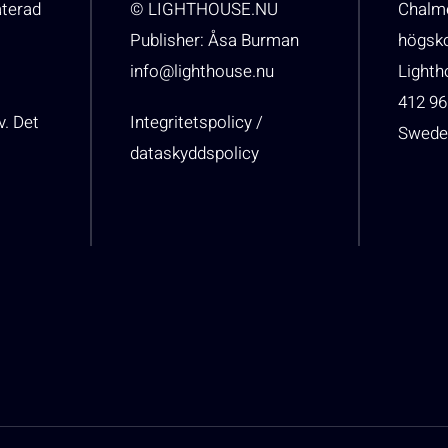
aterad
© LIGHTHOUSE.NU
Chalme
Publisher: Åsa Burman
högsk
info@lighthouse.nu
Light
412 96
v. Det
Integritetspolicy /
Swede
dataskyddspolicy