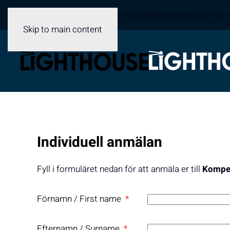
Sveriges samverkansplattform för sjöfartsforskning och innov
Skip to main content
Individuell anmälan
Fyll i formuläret nedan för att anmäla er till
Kompet
Förnamn / First name
*
Efternamn / Surname
*