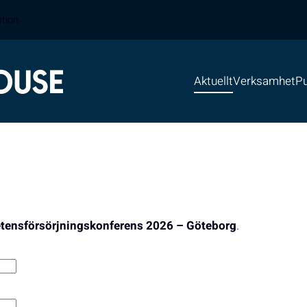
ation
Aktuellt
Verksamhet
Pu
ensförsörjningskonferens 2026 – Göteborg
.