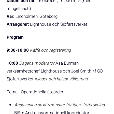
Datum och tid:
16 oktober, 10:00-16:15 (med
mingellunch)
Var:
Lindholmen, Göteborg
Arrangörer:
Lighthouse och Sjöfartsverket
Program
9:30-10:00
Kaffe och registrering
10:00
Dagens moderator
Åsa Burman,
verksamhetschef Lighthouse och Joel Smith, tf GD
Sjöfartsverket
inleder och hälsar välkomna
Tema - Operationella åtgärder
Anpassning av körmönster för lägre förbrukning
-
Björn Andreasson, nationell koordinator,