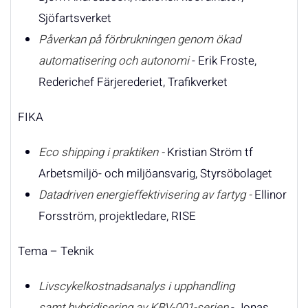
Sjöfartsverket
Påverkan på förbrukningen genom ökad
automatisering och autonomi
- Erik Froste,
Rederichef Färjerederiet, Trafikverket
FIKA
Eco shipping i praktiken -
Kristian Ström tf
Arbetsmiljö- och miljöansvarig, Styrsöbolaget
Datadriven energieffektivisering av fartyg
-
Ellinor
Forsström, projektledare, RISE
Tema – Teknik
Livscykelkostnadsanalys i upphandling
samt
hybridisering av KBV-001-serien
- Jonas