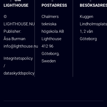
LIGHTHOUSE
POSTADRESS
BESÖKSADRE
©
Chalmers
Kuggen
LIGHTHOUSE.NU
tekniska
Lindholmsplat
Publisher:
högskola AB
1, 2 vån
Åsa Burman
Lighthouse
Göteborg
info@lighthouse.nu
412 96
Göteborg,
Integritetspolicy
Sweden
/
dataskyddspolicy