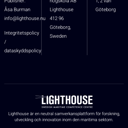
Publisher:
högskola AB
1, 2 vån
Åsa Burman
Lighthouse
Göteborg
info@lighthouse.nu
412 96
Göteborg,
Integritetspolicy
Sweden
/
dataskyddspolicy
Lighthouse är en neutral samverkansplattform för forskning,
utveckling och innovation inom den maritima sektorn.