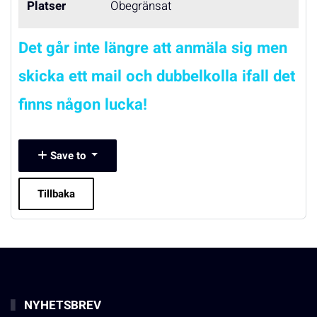
Platser
Obegränsat
Det går inte längre att anmäla sig men
skicka ett mail och dubbelkolla ifall det
finns någon lucka!
Save to
Tillbaka
NYHETSBREV