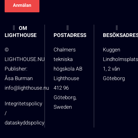
OM
LIGHTHOUSE
POSTADRESS
BESÖKSADRE
©
Chalmers
Kuggen
LIGHTHOUSE.NU
tekniska
Lindholmsplat
Publisher:
högskola AB
1, 2 vån
Åsa Burman
Lighthouse
Göteborg
info@lighthouse.nu
412 96
Göteborg,
Integritetspolicy
Sweden
/
dataskyddspolicy