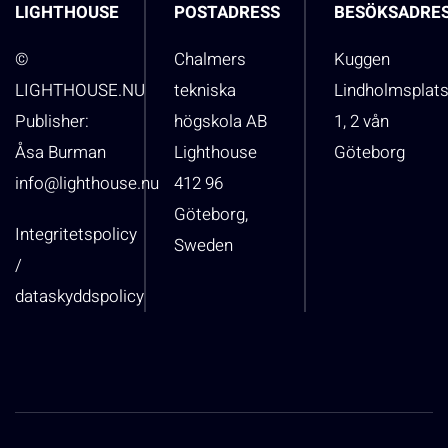
LIGHTHOUSE
POSTADRESS
BESÖKSADRE
©
Chalmers
Kuggen
LIGHTHOUSE.NU
tekniska
Lindholmsplat
Publisher:
högskola AB
1, 2 vån
Åsa Burman
Lighthouse
Göteborg
info@lighthouse.nu
412 96
Göteborg,
Integritetspolicy
Sweden
/
dataskyddspolicy