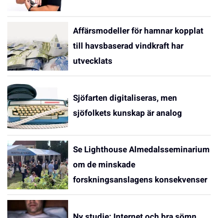
Affärsmodeller för hamnar kopplat
till havsbaserad vindkraft har
utvecklats
Sjöfarten digitaliseras, men
sjöfolkets kunskap är analog
Se Lighthouse Almedalsseminarium
om de minskade
forskningsanslagens konsekvenser
Ny studie: Internet och bra sömn