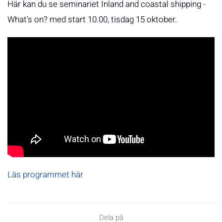
Här kan du se seminariet Inland and coastal shipping -
What's on? med start 10.00, tisdag 15 oktober.
Läs programmet här
Dela på