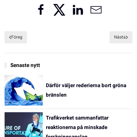
Föreg
Nästa
Senaste nytt
Därför väljer rederierna bort gröna
bränslen
Trafikverket sammanfattar
reaktionerna på minskade
forskningsanslag