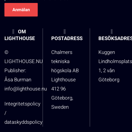
OM
LIGHTHOUSE
POSTADRESS
BESÖKSADRE
©
Chalmers
Kuggen
LIGHTHOUSE.NU
tekniska
Lindholmsplat
Publisher:
högskola AB
1, 2 vån
Åsa Burman
Lighthouse
Göteborg
info@lighthouse.nu
412 96
Göteborg,
Integritetspolicy
Sweden
/
dataskyddspolicy