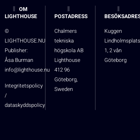
OM
LIGHTHOUSE
POSTADRESS
BESÖKSADRE
©
Chalmers
Kuggen
LIGHTHOUSE.NU
tekniska
Lindholmsplat
Publisher:
högskola AB
1, 2 vån
Åsa Burman
Lighthouse
Göteborg
info@lighthouse.nu
412 96
Göteborg,
Integritetspolicy
Sweden
/
dataskyddspolicy