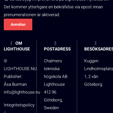
Det kommer ytterligare en bekräfelse via epost innan
prenumerationen är aktiverad.
OM
LIGHTHOUSE
POSTADRESS
BESÖKSADRE
©
Chalmers
Kuggen
LIGHTHOUSE.NU
tekniska
Lindholmsplat
Publisher:
högskola AB
1, 2 vån
Åsa Burman
Lighthouse
Göteborg
info@lighthouse.nu
412 96
Göteborg,
Integritetspolicy
Sweden
/