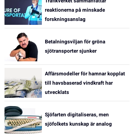
Trafikverket sammanfattar
reaktionerna på minskade
forskningsanslag
Betalningsviljan för gröna
sjötransporter sjunker
Affärsmodeller för hamnar kopplat
till havsbaserad vindkraft har
utvecklats
Sjöfarten digitaliseras, men
sjöfolkets kunskap är analog