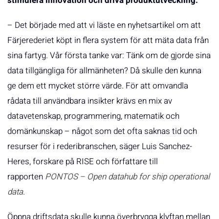
stimulera innovation och driva produktutveckling.
– Det började med att vi läste en nyhetsartikel om att
Färjerederiet köpt in flera system för att mäta data från
sina fartyg. Vår första tanke var: Tänk om de gjorde sina
data tillgängliga för allmänheten? Då skulle den kunna
ge dem ett mycket större värde. För att omvandla
rådata till användbara insikter krävs en mix av
datavetenskap, programmering, matematik och
domänkunskap – något som det ofta saknas tid och
resurser för i rederibranschen, säger Luis Sanchez-
Heres, forskare på RISE och författare till
rapporten
PONTOS – Open datahub for ship operational
data
.
Öppna driftsdata skulle kunna överbrygga klyftan mellan