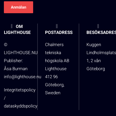
OM
LIGHTHOUSE
POSTADRESS
BESÖKSADRE
©
Chalmers
Kuggen
LIGHTHOUSE.NU
tekniska
Lindholmsplat
Publisher:
högskola AB
1, 2 vån
Åsa Burman
Lighthouse
Göteborg
info@lighthouse.nu
412 96
Göteborg,
Integritetspolicy
Sweden
/
dataskyddspolicy