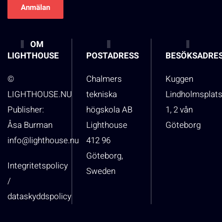
OM
LIGHTHOUSE
POSTADRESS
BESÖKSADRE
©
Chalmers
Kuggen
LIGHTHOUSE.NU
tekniska
Lindholmsplat
Publisher:
högskola AB
1, 2 vån
Åsa Burman
Lighthouse
Göteborg
info@lighthouse.nu
412 96
Göteborg,
Integritetspolicy
Sweden
/
dataskyddspolicy