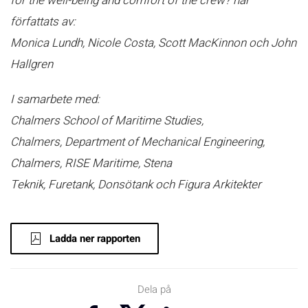
for the well-being and comfort of the crew? har
författats av:
Monica Lundh,
Nicole Costa,
Scott MacKinnon och
John
Hallgren
I samarbete med:
Chalmers School of Maritime Studies,
Chalmers,
Department of Mechanical Engineering,
Chalmers,
RISE Maritime,
Stena
Teknik,
Furetank,
Donsötank och
Figura Arkitekter
Ladda ner rapporten
Dela på