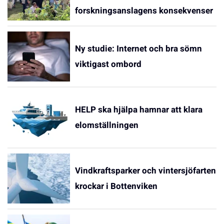
forskningsanslagens konsekvenser
Ny studie: Internet och bra sömn
viktigast ombord
HELP ska hjälpa hamnar att klara
elomställningen
Vindkraftsparker och vintersjöfarten
krockar i Bottenviken