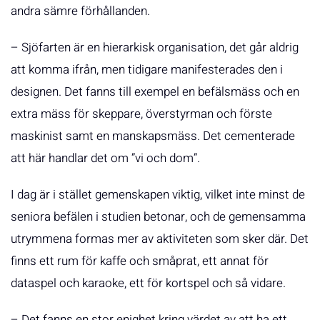
andra sämre förhållanden.
– Sjöfarten är en hierarkisk organisation, det går aldrig
att komma ifrån, men tidigare manifesterades den i
designen. Det fanns till exempel en befälsmäss och en
extra mäss för skeppare, överstyrman och förste
maskinist samt en manskapsmäss. Det cementerade
att här handlar det om ”vi och dom”.
I dag är i stället gemenskapen viktig, vilket inte minst de
seniora befälen i studien betonar, och de gemensamma
utrymmena formas mer av aktiviteten som sker där. Det
finns ett rum för kaffe och småprat, ett annat för
dataspel och karaoke, ett för kortspel och så vidare.
– Det fanns en stor enighet kring värdet av att ha ett