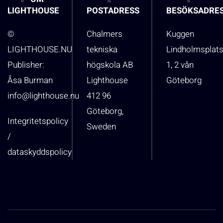
LIGHTHOUSE
POSTADRESS
BESÖKSADRE
©
Chalmers
Kuggen
LIGHTHOUSE.NU
tekniska
Lindholmsplat
Publisher:
högskola AB
1, 2 vån
Åsa Burman
Lighthouse
Göteborg
info@lighthouse.nu
412 96
Göteborg,
Integritetspolicy
Sweden
/
dataskyddspolicy