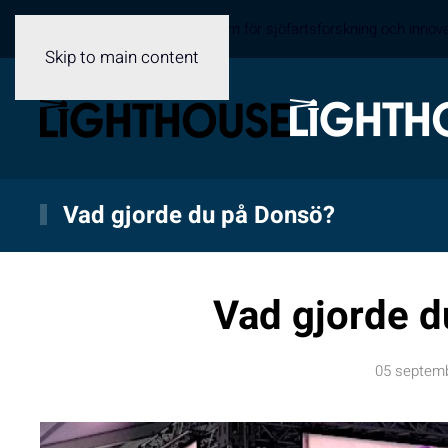
Sveriges samverkansplattform för sjöfartsforskning och innov
Skip to main content
Vad gjorde du på Donsö?
Vad gjorde d
05 septem