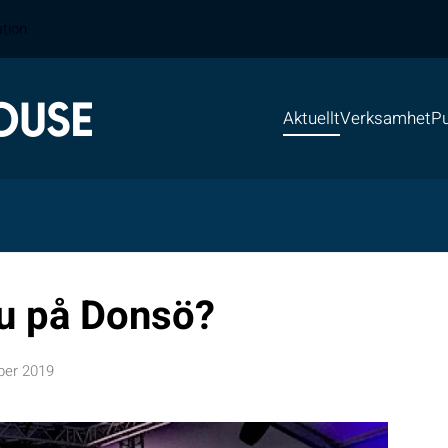
ation
Aktuellt
Verksamhet
Pu
u på Donsö?
ber 2019