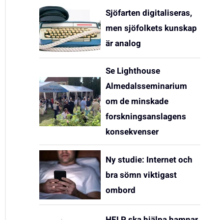
Sjöfarten digitaliseras,
men sjöfolkets kunskap
är analog
Se Lighthouse
Almedalsseminarium
om de minskade
forskningsanslagens
konsekvenser
Ny studie: Internet och
bra sömn viktigast
ombord
HELP ska hjälpa hamnar