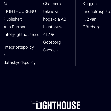
©
Chalmers
Kuggen
LIGHTHOUSE.NU
tekniska
Lindholmsplat
Publisher:
högskola AB
1, 2 vån
Åsa Burman
Lighthouse
Göteborg
info@lighthouse.nu
412 96
Göteborg,
Integritetspolicy
Sweden
/
dataskyddspolicy