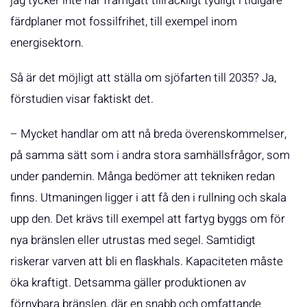
jag tycker inte har framgått tillräckligt tydligt i tidigare
färdplaner mot fossilfrihet, till exempel inom
energisektorn.
Så är det möjligt att ställa om sjöfarten till 2035? Ja,
förstudien visar faktiskt det.
– Mycket handlar om att nå breda överenskommelser,
på samma sätt som i andra stora samhällsfrågor, som
under pandemin. Många bedömer att tekniken redan
finns. Utmaningen ligger i att få den i rullning och skala
upp den. Det krävs till exempel att fartyg byggs om för
nya bränslen eller utrustas med segel. Samtidigt
riskerar varven att bli en flaskhals. Kapaciteten måste
öka kraftigt. Detsamma gäller produktionen av
förnybara bränslen, där en snabb och omfattande