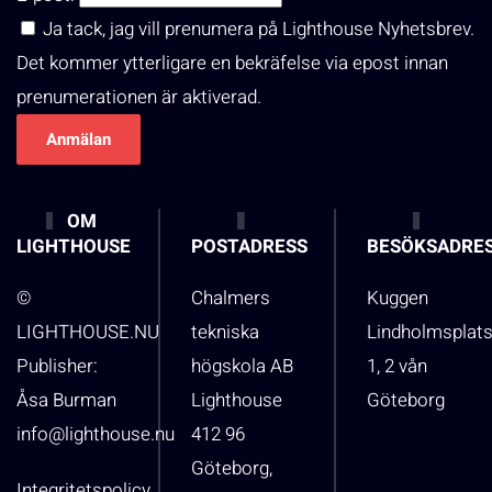
Ja tack, jag vill prenumera på Lighthouse Nyhetsbrev.
Det kommer ytterligare en bekräfelse via epost innan
prenumerationen är aktiverad.
OM
LIGHTHOUSE
POSTADRESS
BESÖKSADRE
©
Chalmers
Kuggen
LIGHTHOUSE.NU
tekniska
Lindholmsplat
Publisher:
högskola AB
1, 2 vån
Åsa Burman
Lighthouse
Göteborg
info@lighthouse.nu
412 96
Göteborg,
Integritetspolicy