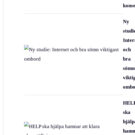
kons
Ny
studi
Inter
och
bra
sömn
vikti
ombo
HEL
ska
hjälp
hamn