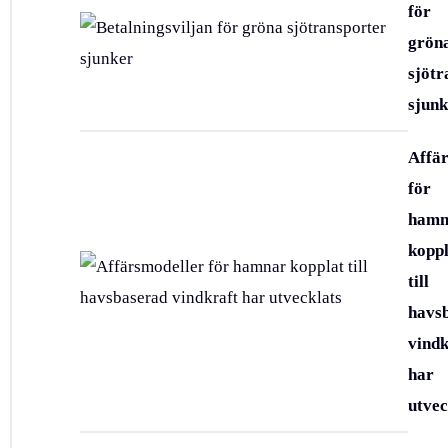
för
grön
sjötr
sjunk
Affä
för
hamn
koppl
till
havs
vindk
har
utvec