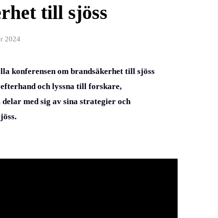
et till sjöss
er 2024
lla konferensen om brandsäkerhet till sjöss
efterhand och lyssna till forskare,
delar med sig av sina strategier och
sjöss.