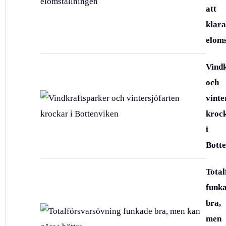
att
klara
eloms
Vind
och
vinte
kroc
i
Bott
Total
funk
bra,
men