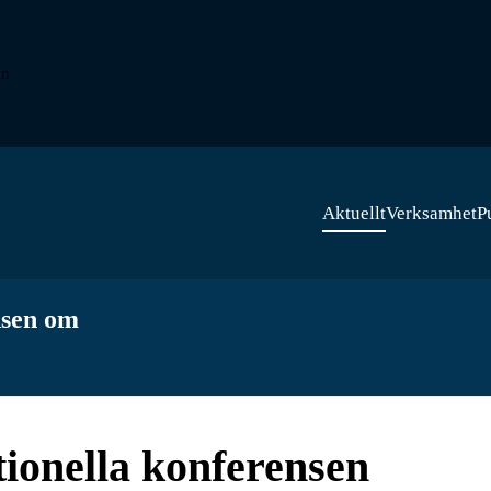
on
Aktuellt
Verksamhet
P
nsen om
ionella konferensen