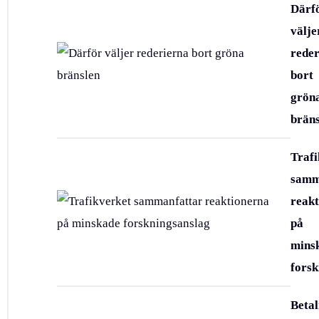
Därf
välje
reder
bort
grön
bräns
Trafi
samm
reak
på
mins
forsk
Betal