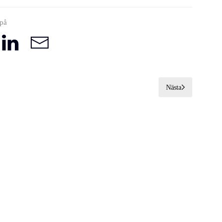
 på
Nästa