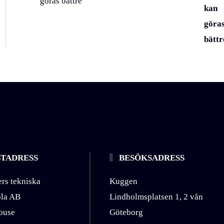
kan
göra
bättr
TADRESS
BESÖKSADRESS
rs tekniska
Kuggen
ola AB
Lindholmsplatsen 1, 2 vån
ouse
Göteborg