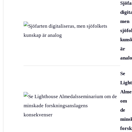
Sjöfa
digit
men
sjöfo
kuns
är
anal
Se
Ligh
Alme
om
de
mins
forsk