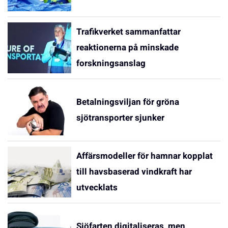
Trafikverket sammanfattar
reaktionerna på minskade
forskningsanslag
Betalningsviljan för gröna
sjötransporter sjunker
Affärsmodeller för hamnar kopplat
till havsbaserad vindkraft har
utvecklats
Sjöfarten digitaliseras, men