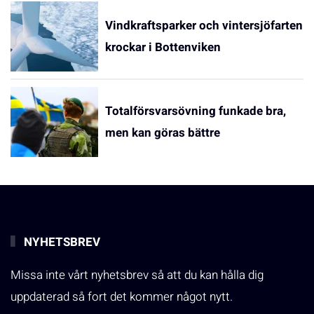
Vindkraftsparker och vintersjöfarten
krockar i Bottenviken
Totalförsvarsövning funkade bra,
men kan göras bättre
NYHETSBREV
Missa inte vårt nyhetsbrev så att du kan hålla dig
uppdaterad så fort det kommer något nytt.