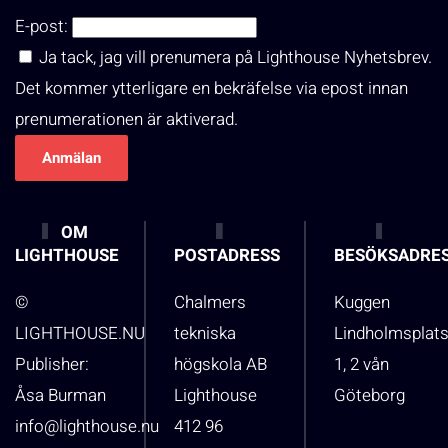
E-post:
Ja tack, jag vill prenumera på Lighthouse Nyhetsbrev.
Det kommer ytterligare en bekräfelse via epost innan
prenumerationen är aktiverad.
OM
LIGHTHOUSE
POSTADRESS
BESÖKSADRE
©
Chalmers
Kuggen
LIGHTHOUSE.NU
tekniska
Lindholmsplat
Publisher:
högskola AB
1, 2 vån
Åsa Burman
Lighthouse
Göteborg
info@lighthouse.nu
412 96