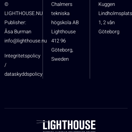
©
Chalmers
Kuggen
LIGHTHOUSE.NU
tekniska
Lindholmsplat
Publisher:
högskola AB
1, 2 vån
Åsa Burman
Lighthouse
Göteborg
info@lighthouse.nu
412 96
Göteborg,
Integritetspolicy
Sweden
/
dataskyddspolicy