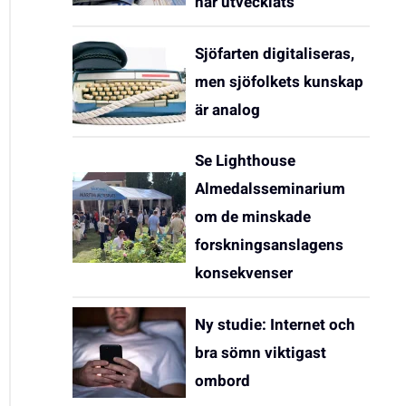
har utvecklats
Sjöfarten digitaliseras,
men sjöfolkets kunskap
är analog
Se Lighthouse
Almedalsseminarium
om de minskade
forskningsanslagens
konsekvenser
Ny studie: Internet och
bra sömn viktigast
ombord