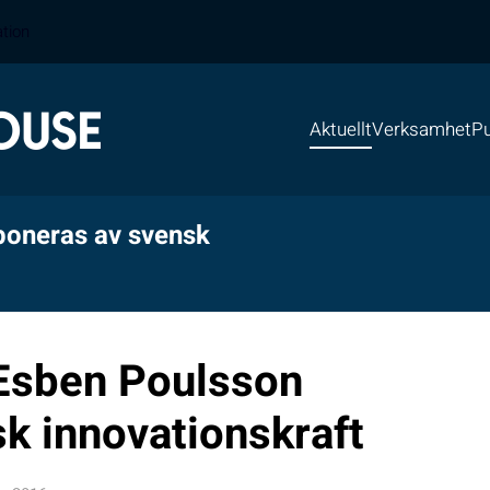
ation
Aktuellt
Verksamhet
Pu
poneras av svensk
Esben Poulsson
k innovationskraft