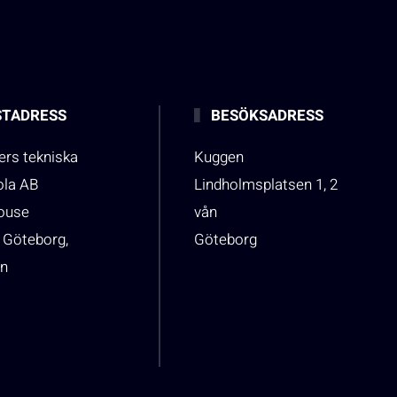
TADRESS
BESÖKSADRESS
rs tekniska
Kuggen
ola AB
Lindholmsplatsen 1, 2
house
vån
 Göteborg,
Göteborg
n