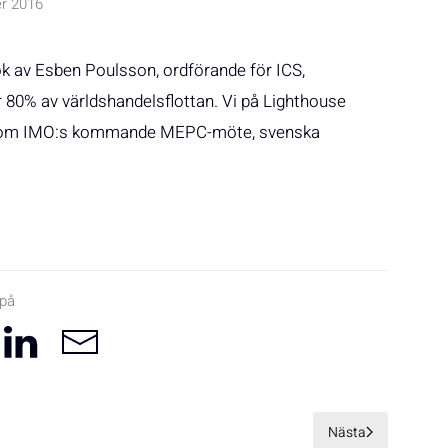
er 2016
ök av Esben Poulsson, ordförande för ICS,
 80% av världshandelsflottan. Vi på Lighthouse
son om IMO:s kommande MEPC-möte, svenska
 på
Nästa