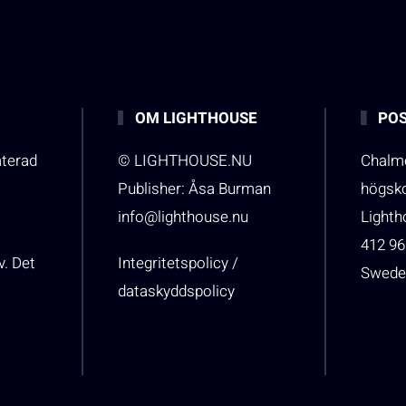
OM LIGHTHOUSE
POS
aterad
© LIGHTHOUSE.NU
Chalme
Publisher: Åsa Burman
högsk
info@lighthouse.nu
Light
412 96
v. Det
Integritetspolicy /
Swede
dataskyddspolicy