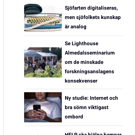
Sjöfarten digitaliseras,
men sjöfolkets kunskap
är analog
Se Lighthouse
Almedalsseminarium
om de minskade
forskningsanslagens
konsekvenser
Ny studie: Internet och
bra sömn viktigast
ombord
HELP ska hjälpa hamnar