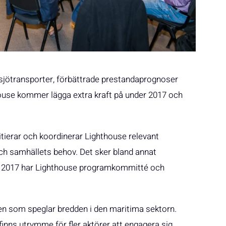
sjötransporter, förbättrade prestandaprognoser
house kommer lägga extra kraft på under 2017 och
nitierar och koordinerar Lighthouse relevant
och samhällets behov. Det sker bland annat
ör 2017 har Lighthouse programkommitté och
den som speglar bredden i den maritima sektorn.
finns utrymme för fler aktörer att engagera sig.