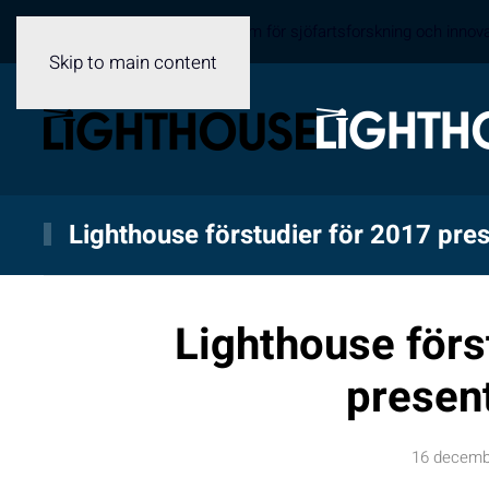
Sveriges samverkansplattform för sjöfartsforskning och innov
Skip to main content
Lighthouse förstudier för 2017 pre
Lighthouse förs
presen
16 decemb