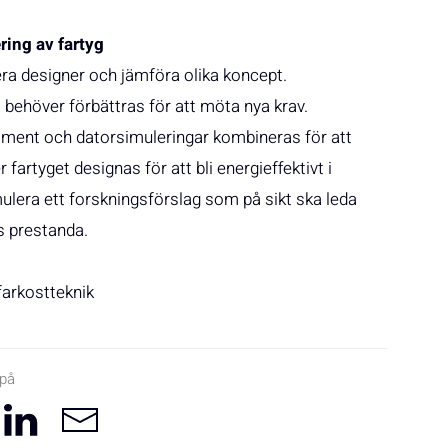
ing av fartyg
era designer och jämföra olika koncept.
behöver förbättras för att möta nya krav.
iment och datorsimuleringar kombineras för att
artyget designas för att bli energieffektivt i
mulera ett forskningsförslag som på sikt ska leda
gs prestanda.
farkostteknik
 på