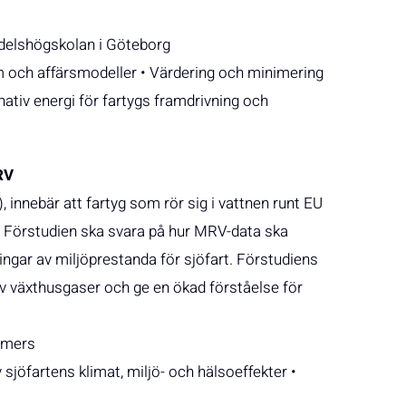
andelshögskolan i Göteborg
 och affärsmodeller • Värdering och minimering
rnativ energi för fartygs framdrivning och
MRV
 innebär att fartyg som rör sig i vattnen runt EU
. Förstudien ska svara på hur MRV-data ska
ngar av miljöprestanda för sjöfart. Förstudiens
 av växthusgaser och ge en ökad förståelse för
almers
sjöfartens klimat, miljö- och hälsoeffekter •