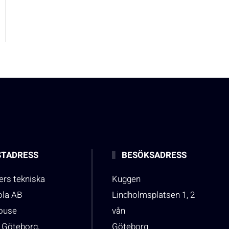
TADRESS
BESÖKSADRESS
rs tekniska
Kuggen
ola AB
Lindholmsplatsen 1, 2
house
vån
 Göteborg,
Göteborg