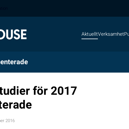
ation
Aktuellt
Verksamhet
Pu
senterade
tudier för 2017
terade
er 2016