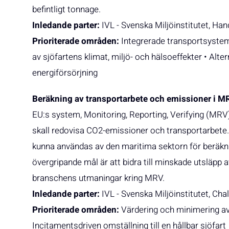
befintligt tonnage.
Inledande parter:
IVL - Svenska Miljöinstitutet, H
Prioriterade områden:
Integrerade transportsystem
av sjöfartens klimat, miljö- och hälsoeffekter • Alte
energiförsörjning
Beräkning av transportarbete och emissioner i 
EU:s system, Monitoring, Reporting, Verifying (MRV),
skall redovisa CO2-emissioner och transportarbete
kunna användas av den maritima sektorn för beräkni
övergripande mål är att bidra till minskade utsläpp
branschens utmaningar kring MRV.
Inledande parter:
IVL - Svenska Miljöinstitutet, Ch
Prioriterade områden:
Värdering och minimering av 
Incitamentsdriven omställning till en hållbar sjöfart