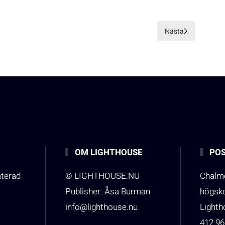
Nästa
OM LIGHTHOUSE
POS
aterad
© LIGHTHOUSE.NU
Chalme
Publisher: Åsa Burman
högsk
info@lighthouse.nu
Light
412 96