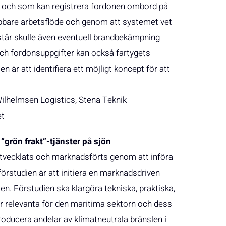
 och som kan registrera fordonen ombord på
abbare arbetsflöde och genom att systemet vet
 står skulle även eventuell brandbekämpning
och fordonsuppgifter kan också fartygets
n är att identifiera ett möjligt koncept för att
Wilhelmsen Logistics, Stena Teknik
et
“grön frakt”-tjänster på sjön
 utvecklats och marknadsförts genom att införa
rstudien är att initiera en marknadsdriven
en. Förstudien ska klargöra tekniska, praktiska,
relevanta för den maritima sektorn och dess
oducera andelar av klimatneutrala bränslen i