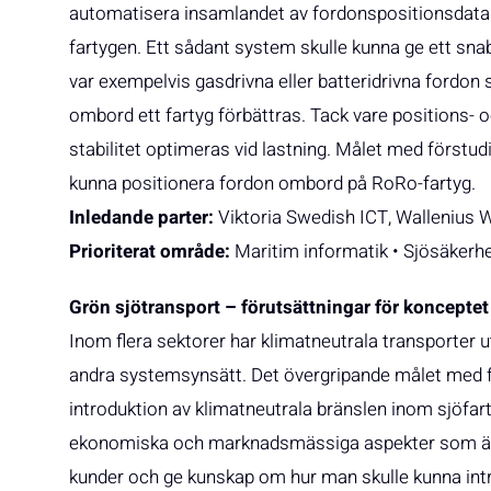
automatisera insamlandet av fordonspositionsdata
fartygen. Ett sådant system skulle kunna ge ett sn
var exempelvis gasdrivna eller batteridrivna fordon
ombord ett fartyg förbättras. Tack vare positions- 
stabilitet optimeras vid lastning. Målet med förstudie
kunna positionera fordon ombord på RoRo-fartyg.
Inledande parter:
Viktoria Swedish ICT, Wallenius 
Prioriterat område:
Maritim informatik • Sjösäkerh
Grön sjötransport – förutsättningar för konceptet 
Inom flera sektorer har klimatneutrala transporter
andra systemsynsätt. Det övergripande målet med fö
introduktion av klimatneutrala bränslen inom sjöfart
ekonomiska och marknadsmässiga aspekter som är 
kunder och ge kunskap om hur man skulle kunna intr