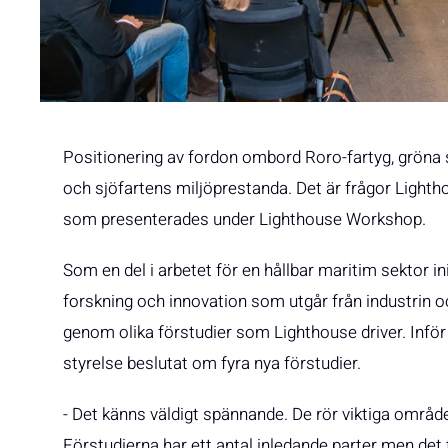
Positionering av fordon ombord Roro-fartyg, gröna 
och sjöfartens miljöprestanda. Det är frågor Light
som presenterades under Lighthouse Workshop.
Som en del i arbetet för en hållbar maritim sektor i
forskning och innovation som utgår från industrin 
genom olika förstudier som Lighthouse driver. Inf
styrelse beslutat om fyra nya förstudier.
- Det känns väldigt spännande. De rör viktiga områ
Förstudierna har ett antal inledande parter men det 