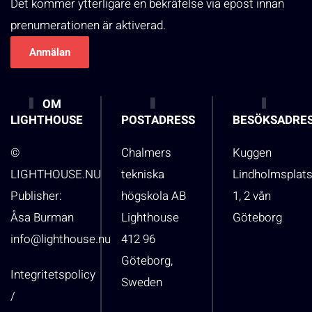
Det kommer ytterligare en bekräfelse via epost innan
prenumerationen är aktiverad.
OM
LIGHTHOUSE
POSTADRESS
BESÖKSADRE
©
Chalmers
Kuggen
LIGHTHOUSE.NU
tekniska
Lindholmsplat
Publisher:
högskola AB
1, 2 vån
Åsa Burman
Lighthouse
Göteborg
info@lighthouse.nu
412 96
Göteborg,
Integritetspolicy
Sweden
/