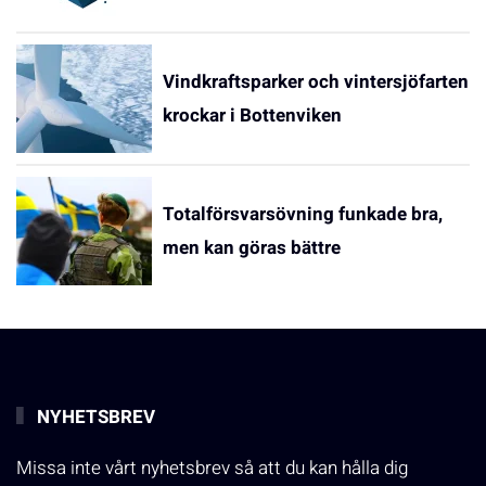
Vindkraftsparker och vintersjöfarten
krockar i Bottenviken
Totalförsvarsövning funkade bra,
men kan göras bättre
NYHETSBREV
Missa inte vårt nyhetsbrev så att du kan hålla dig