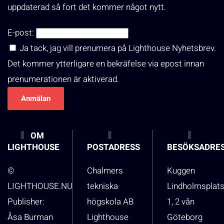
uppdaterad så fort det kommer något nytt.
E-post:
Ja tack, jag vill prenumera på Lighthouse Nyhetsbrev.
Det kommer ytterligare en bekräfelse via epost innan
prenumerationen är aktiverad.
OM
LIGHTHOUSE
POSTADRESS
BESÖKSADRE
©
Chalmers
Kuggen
LIGHTHOUSE.NU
tekniska
Lindholmsplat
Publisher:
högskola AB
1, 2 vån
Åsa Burman
Lighthouse
Göteborg