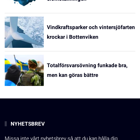
Vindkraftsparker och vintersjöfarten
krockar i Bottenviken
Totalförsvarsövning funkade bra,
men kan göras bättre
NYHETSBREV
Missa inte vårt nyhetsbrev så att du kan hålla dig