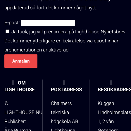
uppdaterad så fort det kommer något nytt.
E-post:
Ja tack, jag vill prenumera på Lighthouse Nyhetsbrev.
Det kommer ytterligare en bekräfelse via epost innan
prenumerationen är aktiverad.
OM
LIGHTHOUSE
POSTADRESS
BESÖKSADRE
©
Chalmers
Kuggen
LIGHTHOUSE.NU
tekniska
Lindholmsplat
Publisher:
högskola AB
1, 2 vån
Åsa Burman
Lighthouse
Göteborg