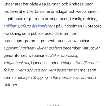
Under året har både Åsa Burman och Andreas Bach
modererat ett flertal seminariedagar och webbinarier i
Lighthouse regi. I mars arrangerades, i vanlig ordning,
Hållbar sjöfarts årskonferens
på Lindholmen i Göteborg.
Forskning som publicerades därefter inom
branschprogrammet presenterades vid webbinariet
Uppsamlingsheat Hållbar sjöfart
i december. Därutöver
genomfördes webbinariet
Säker storskalig
vätgasbunkring
i januari, seminariedagen
Sjösäkerhet i
fokus – vem gör vad och vem bestämmer
i maj samt
seminariedagen
Shipping in the marine environment
i
oktober.
Dela på