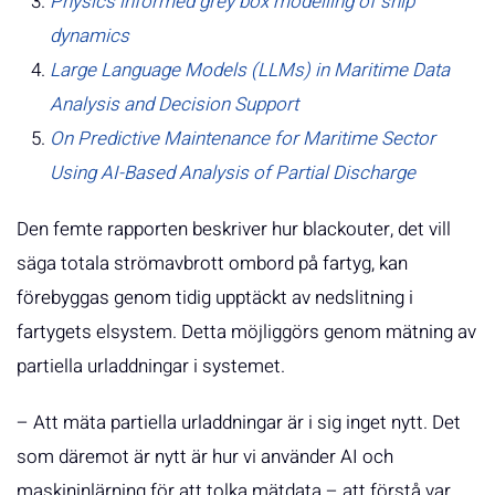
Physics informed grey box modelling of ship
dynamics
Large Language Models (LLMs) in Maritime Data
Analysis and Decision Support
On Predictive Maintenance for Maritime Sector
Using AI-Based Analysis of Partial Discharge
Den femte rapporten beskriver hur blackouter, det vill
säga totala strömavbrott ombord på fartyg, kan
förebyggas genom tidig upptäckt av nedslitning i
fartygets elsystem. Detta möjliggörs genom mätning av
partiella urladdningar i systemet.
– Att mäta partiella urladdningar är i sig inget nytt. Det
som däremot är nytt är hur vi använder AI och
maskininlärning för att tolka mätdata – att förstå var