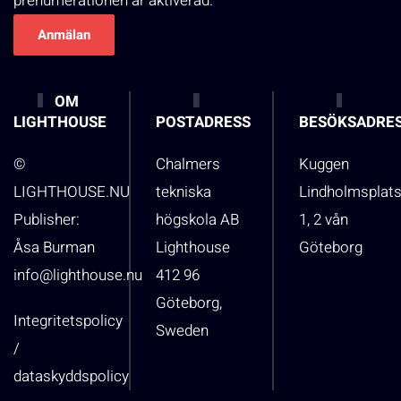
prenumerationen är aktiverad.
OM
LIGHTHOUSE
POSTADRESS
BESÖKSADRE
©
Chalmers
Kuggen
LIGHTHOUSE.NU
tekniska
Lindholmsplat
Publisher:
högskola AB
1, 2 vån
Åsa Burman
Lighthouse
Göteborg
info@lighthouse.nu
412 96
Göteborg,
Integritetspolicy
Sweden
/
dataskyddspolicy