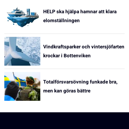
HELP ska hjälpa hamnar att klara
elomställningen
Vindkraftsparker och vintersjöfarten
krockar i Bottenviken
Totalförsvarsövning funkade bra,
men kan göras bättre