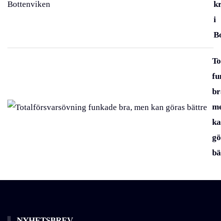
k
i
B
To
fu
br
m
ka
gö
bä
NYHETSBREV