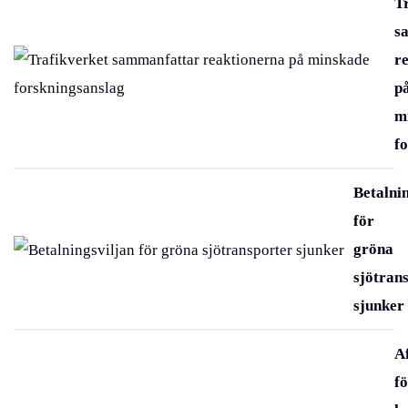
T
s
r
p
m
f
Betalni
för
gröna
sjötran
sjunker
A
f