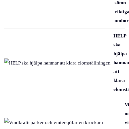
sömn
viktig
ombor
HELP
ska
hjälpa
hamna
att
klara
elomst
V
o
v