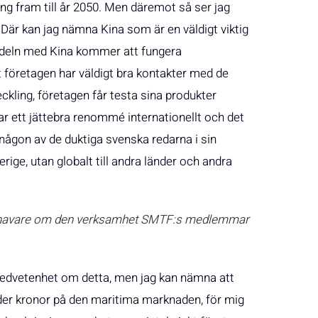
ing fram till år 2050. Men däremot så ser jag
Där kan jag nämna Kina som är en väldigt viktig
ndeln med Kina kommer att fungera
öretagen har väldigt bra kontakter med de
kling, företagen får testa sina produkter
 ett jättebra renommé internationellt och det
 någon av de duktiga svenska redarna i sin
rige, utan globalt till andra länder och andra
akthavare om den verksamhet SMTF:s medlemmar
or medvetenhet om detta, men jag kan nämna att
er kronor på den maritima marknaden, för mig