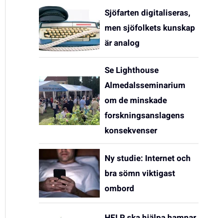
Sjöfarten digitaliseras,
men sjöfolkets kunskap
är analog
Se Lighthouse
Almedalsseminarium
om de minskade
forskningsanslagens
konsekvenser
Ny studie: Internet och
bra sömn viktigast
ombord
HELP ska hjälpa hamnar