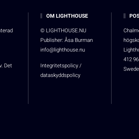
OM LIGHTHOUSE
POS
aterad
© LIGHTHOUSE.NU
Chalme
Publisher: Åsa Burman
högsk
info@lighthouse.nu
Light
412 96
v. Det
Integritetspolicy /
Swede
dataskyddspolicy