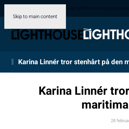
Sveriges samverkansplattform för sjöfartsforskning och innov
Skip to main content
Karina Linnér tror stenhårt på den 
Karina Linnér tro
maritima
28 februa