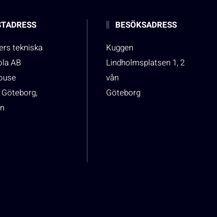
TADRESS
BESÖKSADRESS
rs tekniska
Kuggen
ola AB
Lindholmsplatsen 1, 2
house
vån
 Göteborg,
Göteborg
n