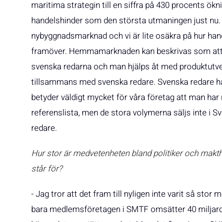
maritima strategin till en siffra på 430 procents ökn
handelshinder som den största utmaningen just nu. 
nybyggnadsmarknad och vi är lite osäkra på hur ha
framöver. Hemmamarknaden kan beskrivas som att f
svenska redarna och man hjälps åt med produktutvec
tillsammans med svenska redare. Svenska redare har
betyder väldigt mycket för våra företag att man har
referenslista, men de stora volymerna säljs inte i Sve
redare.
Hur stor är medvetenheten bland politiker och m
står för?
- Jag tror att det fram till nyligen inte varit så st
bara medlemsföretagen i SMTF omsätter 40 miljard