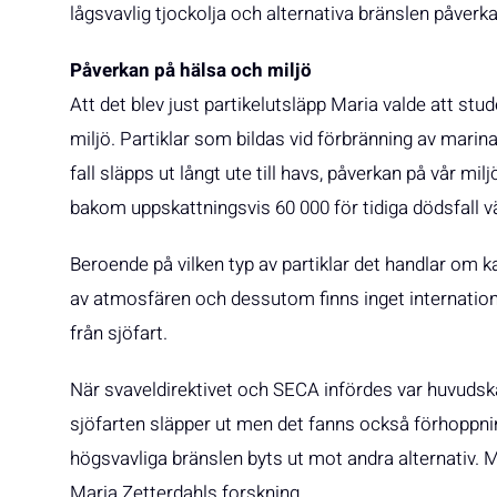
lågsvavlig tjockolja och alternativa bränslen påverka
Påverkan på hälsa och miljö
Att det blev just partikelutsläpp Maria valde att st
miljö. Partiklar som bildas vid förbränning av marina 
fall släpps ut långt ute till havs, påverkan på vår mil
bakom uppskattningsvis 60 000 för tidiga dödsfall vä
Beroende på vilken typ av partiklar det handlar om
av atmosfären och dessutom finns inget internatione
från sjöfart.
När svaveldirektivet och SECA infördes var huvuds
sjöfarten släpper ut men det fanns också förhoppni
högsvavliga bränslen byts ut mot andra alternativ. Me
Maria Zetterdahls forskning.