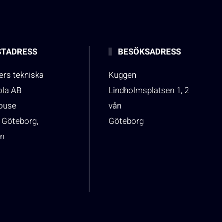
TADRESS
BESÖKSADRESS
rs tekniska
Kuggen
ola AB
Lindholmsplatsen 1, 2
house
vån
 Göteborg,
Göteborg
n