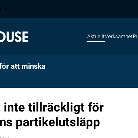
ation
Aktuellt
Verksamhet
Pu
 för att minska
inte tillräckligt för
ns partikelutsläpp