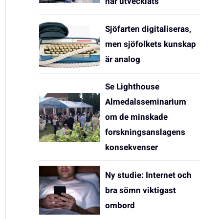
har utvecklats
Sjöfarten digitaliseras,
men sjöfolkets kunskap
är analog
Se Lighthouse
Almedalsseminarium
om de minskade
forskningsanslagens
konsekvenser
Ny studie: Internet och
bra sömn viktigast
ombord