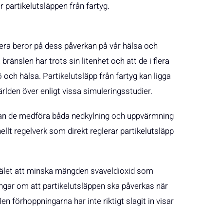
r partikelutsläppen från fartyg.
udera beror på dess påverkan på vår hälsa och
bränslen har trots sin litenhet och att de i flera
jö och hälsa. Partikelutsläpp från fartyg kan ligga
rlden över enligt vissa simuleringsstudier.
 kan de medföra båda nedkylning och uppvärmning
llt regelverk som direkt reglerar partikelutsläpp
kälet att minska mängden svaveldioxid som
ngar om att partikelutsläppen ska påverkas när
n förhoppningarna har inte riktigt slagit in visar