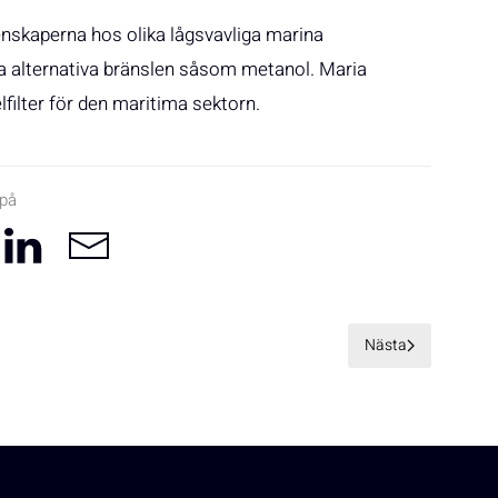
enskaperna hos olika lågsvavliga marina
ra alternativa bränslen såsom metanol. Maria
lfilter för den maritima sektorn.
 på
Nästa