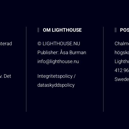
OM LIGHTHOUSE
POS
aterad
© LIGHTHOUSE.NU
Chalme
Publisher: Åsa Burman
högsk
info@lighthouse.nu
Light
412 96
v. Det
Integritetspolicy /
Swede
dataskyddspolicy