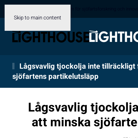
Sveriges samverkansplattform för sjöfartsforskning och innov
Skip to main content
Lågsvavlig tjockolja inte tillräckligt
sjöfartens partikelutsläpp
Lågsvavlig tjockolja 
att minska sjöfarte