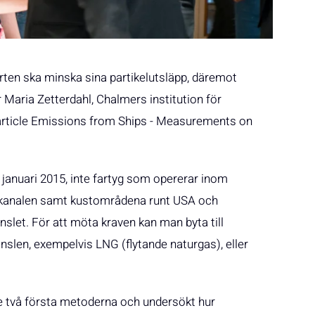
farten ska minska sina partikelutsläpp, däremot
r Maria Zetterdahl, Chalmers institution för
 Particle Emissions from Ships - Measurements on
 1 januari 2015, inte fartyg som opererar inom
kanalen samt kustområdena runt USA och
slet. För att möta kraven kan man byta till
nslen, exempelvis LNG (flytande naturgas), eller
de två första metoderna och undersökt hur