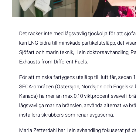
Det räcker inte med lågsvavlig tjockolja för att sjö
kan LNG bidra till minskade partikelutsläpp, det visa
Sjöfart och marin teknik, i sin doktorsavhandling,
Exhausts from Different Fuels.
För att minska fartygens utsläpp till luft får, sedan
SECA-områden (Östersjön, Nordsjön och Engelska 
Kanada) ha mer än max 0,10 viktprocent svavel i brän
lågsvavliga marina bränslen, använda alternativa brä
installera skrubbers som renar avgaserna.
Maria Zetterdahl har i sin avhandling fokuserat på 