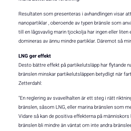
Resultaten som presenteras i avhandlingen visar at
nanopartiklar , oberoende av typen bränsle som anv
till en lågsvavlig marin tjockolja har ingen eller lite
domineras av ännu mindre partiklar. Däremot så mi
LNG ger effekt
Desto bättre effekt på partikelutsläpp har flytande
bränslen minskar partikelutsläppen betydligt när far
Zetterdahl:
"En reglering av svavelhalten är ett steg i rätt rikt
bränslen, såsom LNG, eller marina bränslen som mer 
Vidare så kan de positiva effekterna på människors h
bränslen bli mindre än väntat om inte andra bränsl