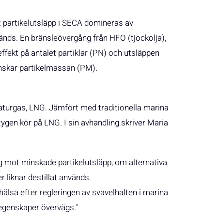
t partikelutsläpp i SECA domineras av
änds. En bränsleövergång från HFO (tjockolja),
n effekt på antalet partiklar (PN) och utsläppen
nskar partikelmassan (PM).
 naturgas, LNG. Jämfört med traditionella marina
tygen kör på LNG. I sin avhandling skriver Maria
ning mot minskade partikelutsläpp, om alternativa
liknar destillat används.
älsa efter regleringen av svavelhalten i marina
eegenskaper övervägs."