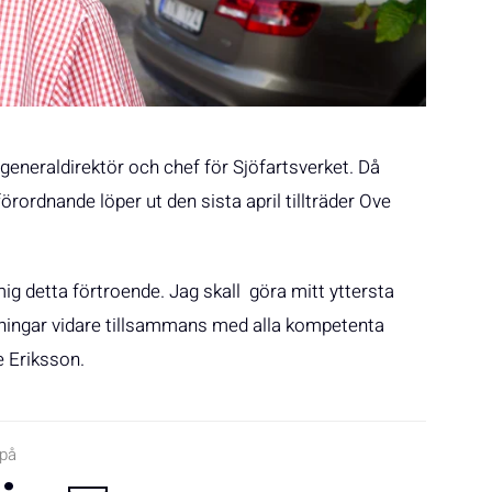
 generaldirektör och chef för Sjöfartsverket. Då
rordnande löper ut den sista april tillträder Ove
ig detta förtroende. Jag skall göra mitt yttersta
iktningar vidare tillsammans med alla kompetenta
e Eriksson.
 på