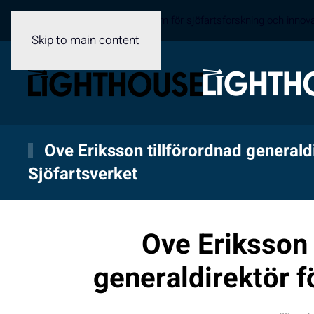
Sveriges samverkansplattform för sjöfartsforskning och innov
Skip to main content
Ove Eriksson tillförordnad generaldi
Sjöfartsverket
Ove Eriksson 
generaldirektör f