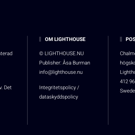
OM LIGHTHOUSE
POS
aterad
© LIGHTHOUSE.NU
Chalme
Publisher: Åsa Burman
högsk
info@lighthouse.nu
Light
412 96
v. Det
Integritetspolicy /
Swede
dataskyddspolicy