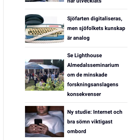
har utvecklats
Sjöfarten digitaliseras,
men sjöfolkets kunskap
är analog
Se Lighthouse
Almedalsseminarium
om de minskade
forskningsanslagens
konsekvenser
Ny studie: Internet och
bra sömn viktigast
ombord