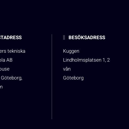
TADRESS
BESÖKSADRESS
rs tekniska
Kuggen
ola AB
Lindholmsplatsen 1, 2
house
vån
 Göteborg,
Göteborg
n