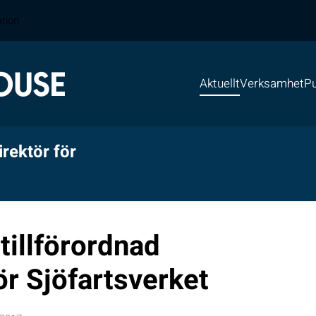
ation
Aktuellt
Verksamhet
Pu
rektör för
tillförordnad
ör Sjöfartsverket