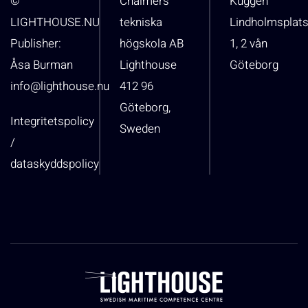
©
Chalmers
Kuggen
LIGHTHOUSE.NU
tekniska
Lindholmsplat
Publisher:
högskola AB
1, 2 vån
Åsa Burman
Lighthouse
Göteborg
info@lighthouse.nu
412 96
Göteborg,
Integritetspolicy
Sweden
/
dataskyddspolicy