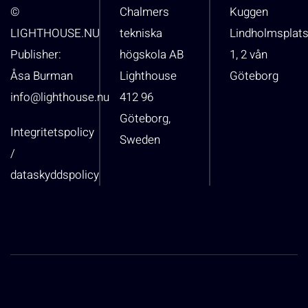
©
Chalmers
Kuggen
LIGHTHOUSE.NU
tekniska
Lindholmsplat
Publisher:
högskola AB
1, 2 vån
Åsa Burman
Lighthouse
Göteborg
info@lighthouse.nu
412 96
Göteborg,
Integritetspolicy
Sweden
/
dataskyddspolicy