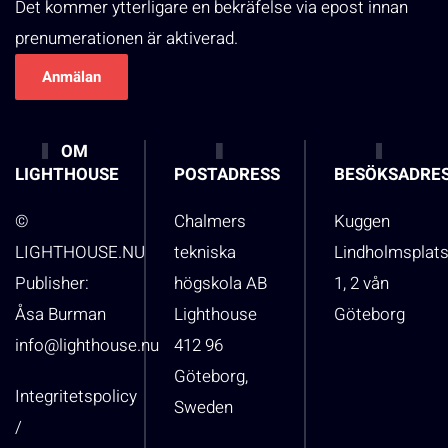
Det kommer ytterligare en bekräfelse via epost innan
prenumerationen är aktiverad.
OM
LIGHTHOUSE
POSTADRESS
BESÖKSADRE
©
Chalmers
Kuggen
LIGHTHOUSE.NU
tekniska
Lindholmsplat
Publisher:
högskola AB
1, 2 vån
Åsa Burman
Lighthouse
Göteborg
info@lighthouse.nu
412 96
Göteborg,
Integritetspolicy
Sweden
/