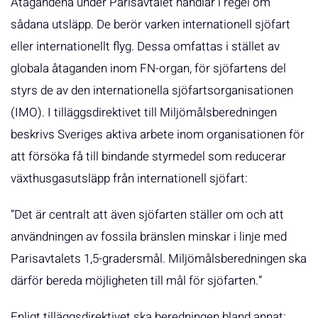
Åtagandena under Parisavtalet handlar i regel om
sådana utsläpp. De berör varken internationell sjöfart
eller internationellt flyg. Dessa omfattas i stället av
globala åtaganden inom FN-organ, för sjöfartens del
styrs de av den internationella sjöfartsorganisationen
(IMO). I tilläggsdirektivet till Miljömålsberedningen
beskrivs Sveriges aktiva arbete inom organisationen för
att försöka få till bindande styrmedel som reducerar
växthusgasutsläpp från internationell sjöfart:
”Det är centralt att även sjöfarten ställer om och att
användningen av fossila bränslen minskar i linje med
Parisavtalets 1,5-gradersmål. Miljömålsberedningen ska
därför bereda möjligheten till mål för sjöfarten.”
Enligt tilläggsdirektivet ska beredningen bland annat: