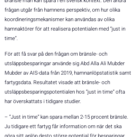
bränsle man kan spara i en svensk kontext. Den andra
frågan utgår från hamnens perspektiv, om hur olika
koordineringsmekanismer kan användas av olika
hamnaktörer för att realisera potentialen med ”just in
time”.
För att få svar på den frågan om bränsle- och
utsläppsbesparingar använde sig Abd Alla Ali Mubder
Mubder av AIS-data från 2019, hamnanlöpstatistik samt
fartygsdata. Resultatet visade att bränsle- och
utsläppsbesparingspotentialen hos ”just in time” ofta
har överskattats i tidigare studier.
– ”Just in time” kan spara mellan 2-15 procent bränsle.
Ju tidigare ett fartyg får information om när det ska
göra sitt anlöp desto större potential för besparingar.