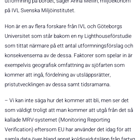
utformning på bordet, säger Anna Mellin, miljöekonom
på IVL Svenska Miljöinstitutet.
Hon är en av flera forskare från IVL och Göteborgs
Universitet som står bakom en ny Lighthouseförstudie
som tittat närmare på ett antal utformningsförslag och
konsekvenserna av de dessa. Faktorer som spelar in är
exempelvis geografisk omfattning av sjöfarten som
kommer att ingå, fördelning av utsläppsrätter,
pristutvecklingen av dessa samt tidsramarna.
– Vi kan inte säga hur det kommer att bli, men ser det
som väldigt troligt att man kommer att utgå från det så
kallade MRV-systemet (Monitoring Reporting
Verification) eftersom EU har använder det idag för att
samla data över bland annat koldioxidutsläpp från fartyg