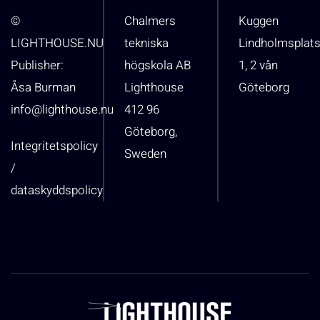
©
Chalmers
Kuggen
LIGHTHOUSE.NU
tekniska
Lindholmsplat
Publisher:
högskola AB
1, 2 vån
Åsa Burman
Lighthouse
Göteborg
info@lighthouse.nu
412 96
Göteborg,
Integritetspolicy
Sweden
/
dataskyddspolicy